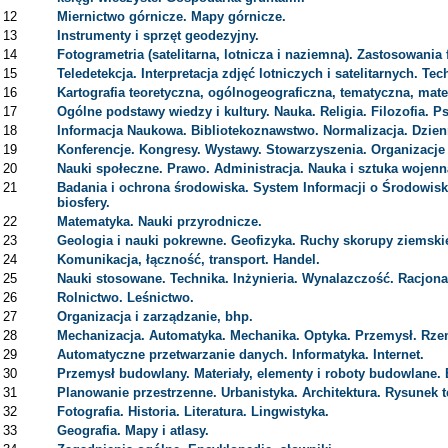
12
Miernictwo górnicze. Mapy górnicze.
13
Instrumenty i sprzęt geodezyjny.
14
Fotogrametria (satelitarna, lotnicza i naziemna). Zastosowania 
15
Teledetekcja. Interpretacja zdjęć lotniczych i satelitarnych. T
16
Kartografia teoretyczna, ogólnogeograficzna, tematyczna, mat
17
Ogólne podstawy wiedzy i kultury. Nauka. Religia. Filozofia. P
18
Informacja Naukowa. Bibliotekoznawstwo. Normalizacja. Dzienn
19
Konferencje. Kongresy. Wystawy. Stowarzyszenia. Organizacje
20
Nauki społeczne. Prawo. Administracja. Nauka i sztuka wojen
21
Badania i ochrona środowiska. System Informacji o Środowisku
biosfery.
22
Matematyka. Nauki przyrodnicze.
23
Geologia i nauki pokrewne. Geofizyka. Ruchy skorupy ziemskie
24
Komunikacja, łączność, transport. Handel.
25
Nauki stosowane. Technika. Inżynieria. Wynalazczość. Racjona
26
Rolnictwo. Leśnictwo.
27
Organizacja i zarządzanie, bhp.
28
Mechanizacja. Automatyka. Mechanika. Optyka. Przemysł. Rze
29
Automatyczne przetwarzanie danych. Informatyka. Internet.
30
Przemysł budowlany. Materiały, elementy i roboty budowlane
31
Planowanie przestrzenne. Urbanistyka. Architektura. Rysunek t
32
Fotografia. Historia. Literatura. Lingwistyka.
33
Geografia. Mapy i atlasy.