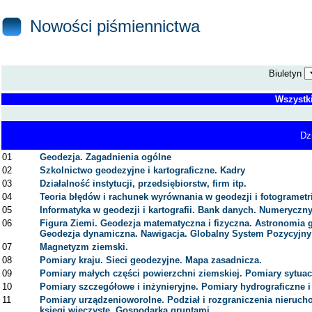
Nowości piśmiennictwa
Biuletyn
Wszystk
Dz
01
Geodezja. Zagadnienia ogólne
02
Szkolnictwo geodezyjne i kartograficzne. Kadry
03
Działalność instytucji, przedsiębiorstw, firm itp.
04
Teoria błędów i rachunek wyrównania w geodezji i fotogrametri
05
Informatyka w geodezji i kartografii. Bank danych. Numeryczny
06
Figura Ziemi. Geodezja matematyczna i fizyczna. Astronomia 
Geodezja dynamiczna. Nawigacja. Globalny System Pozycyjny
07
Magnetyzm ziemski.
08
Pomiary kraju. Sieci geodezyjne. Mapa zasadnicza.
09
Pomiary małych części powierzchni ziemskiej. Pomiary sytuac
10
Pomiary szczegółowe i inżynieryjne. Pomiary hydrograficzne i
11
Pomiary urządzenioworolne. Podział i rozgraniczenia nierucho
księgi wieczyste. Gospodarka gruntami.